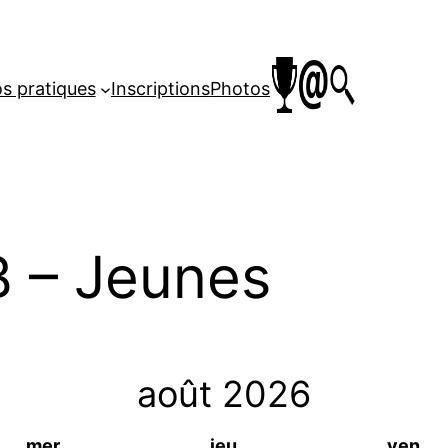
os pratiques
Inscriptions
Photos
B – Jeunes
août
2026
mer
jeu
ven