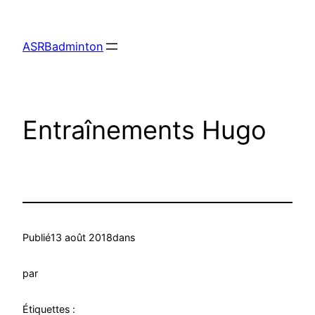
Aller
au
ASRBadminton
contenu
Entraînements Hugo
Publié
13 août 2018
dans
par
Étiquettes :