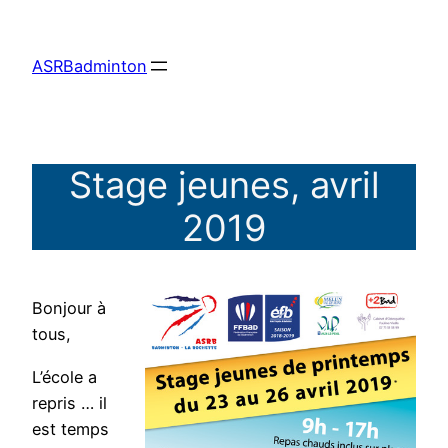
Aller
au
ASRBadminton
contenu
Stage jeunes, avril
2019
Bonjour à
tous,
L’école a
repris … il
est temps